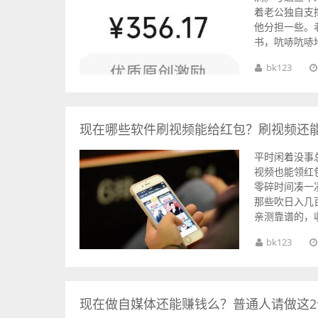
着老公独自支
他分担一些。
书，吭哧吭哧地
bk123
现在哪些软件刷视频能给红包？刷视频还
平时闲着没事
视频也能领红
零碎时间凑一
那些吹日入几
亲测靠谱的，收
bk123
现在做自媒体还能赚钱么？普通人请做这