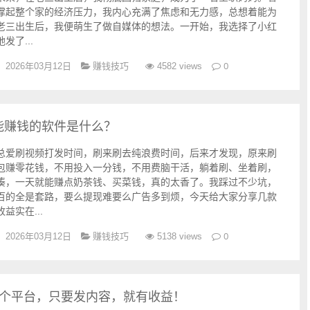
撑起整个家的经济压力，我内心充满了焦虑和无力感，总想着能为
老三出生后，我便萌生了做自媒体的想法。一开始，我选择了小红
发了...
赚钱技巧
0
2026年03月12日
4582 views
能赚钱的软件是什么？
总爱刷视频打发时间，刷来刷去纯浪费时间，后来才发现，原来刷
包赚零花钱，不用投入一分钱，不用费脑干活，躺着刷、坐着刷，
凑，一天就能赚点奶茶钱、买菜钱，真的太香了。我踩过不少坑，
百的全是套路，要么提现难要么广告多到烦，今天给大家分享几款
益实在...
赚钱技巧
0
2026年03月12日
5138 views
2个平台，只要发内容，就有收益！