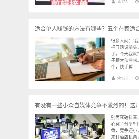
bk123
适合单人赚钱的方法有哪些？五个在家适合
很多人问：“
把丑话说前头
子。今天我就
子跟大伙唠唠
个，快手剪...
bk123
有没有一些小众自媒体竞争不激烈的！这
别再死磕抖音
心窝子分享5
香，竞争还小
来订酒店机票