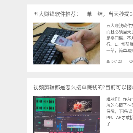
五大赚钱软件推荐：一单一结，当天秒提6
五大赚钱软件
而且必须当天
是零门槛、不
行。1、赏帮
一结，简单易赚，
bk123
视频剪辑都是怎么接单赚钱的?目前可以
姐妹们！作为
坑的心情了～
保障，下班/
PR、AE才
了...