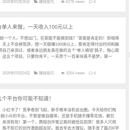
赚钱技巧
0
2026年03月26日
6278 views
单人来做，一天收入100元以上
我就一个人，不想出门，在家能不能搞到钱？”答案是肯定的！但咱得
，天上不会掉馅饼，想一天稳赚100块以上，那肯定得付出时间和脑
把自己亲测过、或者身边朋友真在做的五个“单人搞钱”路子，掏心窝
。这五个项目，只要你肯干，一天弄个一百来块真不是梦。第一
赚钱技巧
0
2026年03月24日
3254 views
几个平台你可能不知道！
、小红书了！竞争卷到飞起，新手根本没机会出圈。今天给你们掏
个超小众的平台，不管是做自媒体，还是手机随手赚零花钱，都巨
，亲测有效！第一个，携程创作笔记真的被低估到哭！很多人只用
，殊不知它的创作激励超友好。我去年去大理玩，随手发了篇200字