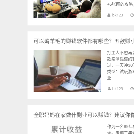
+6张图的攻略，
bk123
可以薅羊毛的赚钱软件都有哪些？五款赚小
打工人不想再
款亲测靠谱的
过，一天冲3
类型：试玩游
业...
bk123
全职妈妈在家做什副业可以赚钱？建议你
作为一名89
满。考编三年