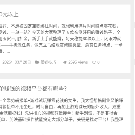
0元以上
推荐：不想被固定兼职绑住时间，就想利用碎片时间赚点零花钱，
见钱、一单一结？今天给大家整理了五款亲测好用的赚钱路子，全
用囤货不用押金，新手上手就能赚，每天稳提60块以上，闭眼冲就
赚——手机做任务，做完立马结账赏帮赚类型：悬赏任务特点：一单
...
赚钱技巧
0
2026年03月28日
2595 views
接单赚钱的视频平台都有哪些？
一个靠剪辑接单+游戏试玩赚零花钱的女生，我太懂想搞副业又怕踩
剪辑接单不用坐班，时间自由，再加上游戏试玩的额外收入，双重
课余就能搞钱！先讲核心的视频剪辑接单！新手别慌，不是非得会
敢接单，剪映基础操作就能搞定大部分单子，关键是找对平台！我整理