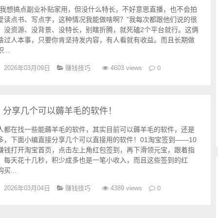
“我想搞点副业补贴家用，但没什么特长，不好意思直播，也不会拍
爱读点书、写点字，这种情况我能做啥啊？”我每次都跟他们说的很
，没资源、没背景、没特长，别瞎折腾，就死磕2个平台就行。这俩
啥过人本事，只要你肯坚持发内容，有人看就有收益。而且长期做
..
赚钱技巧
0
2026年03月09日
4603 views
？分享几个可以薅羊毛的软件！
人都在找一些能薅羊毛的软件，其实目前可以薅羊毛的软件，还是
多，下面小编直接分享几个可以直接用的软件！01淘宝签到——10
赚钱打开淘宝首页，点击左上角红包签到，再下滑领元宝，跟着指
，每天花十几秒，积少成多也是一笔小收入，而且这些签到的红
...
赚钱技巧
0
2026年03月04日
4389 views