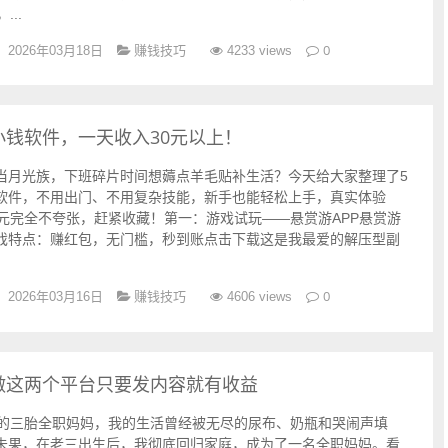
...
赚钱技巧
0
2026年03月18日
4233 views
钱软件，一天收入30元以上！
当月光族，下班碎片时间想薅点羊毛贴补生活？今天给大家整理了5
软件，不用出门、不用复杂技能，新手也能轻松上手，真实体验
0元完全不夸张，赶紧收藏！第一：游戏试玩——悬赏游APP悬赏游
戏特点：赚红包，无门槛，秒到账点击下载这是我最爱的解压型副
赚钱技巧
0
2026年03月16日
4606 views
做这两个平台只要发内容就有收益
年的三胎全职妈妈，我的生活曾经被无尽的尿布、奶瓶和哭闹声填
未果，在老三出生后，我彻底回归家庭，成为了一名全职妈妈。看