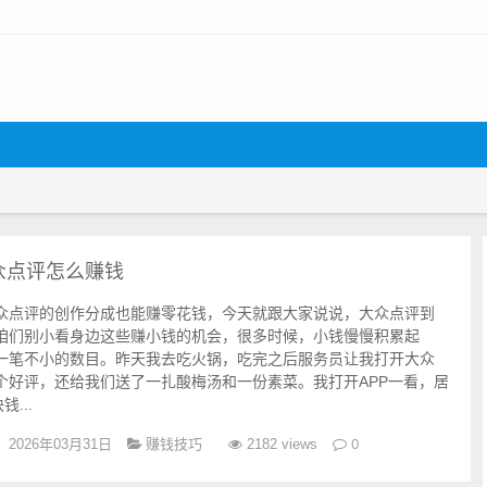
众点评怎么赚钱
众点评的创作分成也能赚零花钱，今天就跟大家说说，大众点评到
咱们别小看身边这些赚小钱的机会，很多时候，小钱慢慢积累起
一笔不小的数目。昨天我去吃火锅，吃完之后服务员让我打开大众
个好评，还给我们送了一扎酸梅汤和一份素菜。我打开APP一看，居
...
赚钱技巧
0
2026年03月31日
2182 views